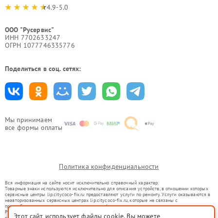
4.9-5.0
ООО "Русервис"
ИНН 7702633247
ОГРН 1077746335776
Поделиться в соц. сетях:
Мы принимаем
все формы оплаты
Политика конфиденциальности
Вся информация на сайте носит исключительно справочный характер.
Товарные знаки используются исключительно для описания устройств, в отношении которых
сервисные центры lip.citycoco-fix.ru предоставляют услуги по ремонту. Услуги оказываются в
неавторизованных сервисных центрах lip.citycoco-fix.ru, которые не связаны с
правообладателями товарных знаков или их официальными представителями.
Ремонт осуществляется для устройств, уже введенных в гражданский оборот в соответствии
Этот сайт использует файлы cookie. Вы можете
со статьей 1487 ГК РФ.