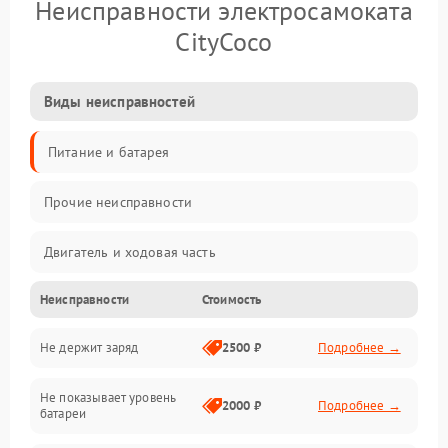
Неисправности электросамоката
CityCoco
Виды неисправностей
Питание и батарея
Прочие неисправности
Двигатель и ходовая часть
Неисправности
Стоимость
Тормоза и безопасность
Не держит заряд
2500 ₽
Подробнее →
Подвеска и колеса
Не показывает уровень
Электроника и управление
2000 ₽
Подробнее →
батареи