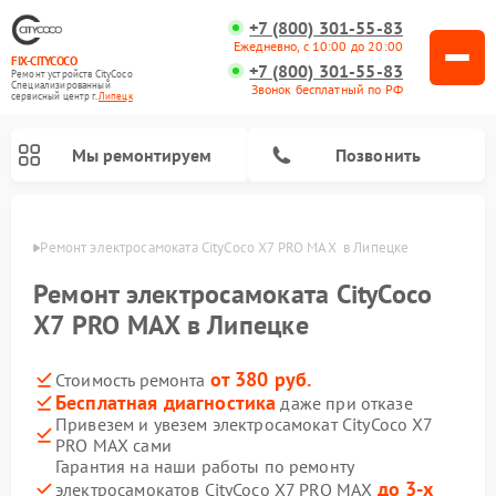
+7 (800) 301-55-83
Ежедневно, с 10:00 до 20:00
FIX-CITYCOCO
+7 (800) 301-55-83
Ремонт устройств CityCoco
Специализированный
Звонок бесплатный по РФ
cервисный центр г.
Липецк
Мы ремонтируем
Позвонить
пецке
Ремонт электросамоката CityCoco X7 PRO MAX  в Липецке
Ремонт электросамокатов CityCoco
Ремонт электросамоката CityCoco
X7 PRO MAX в Липецке
от 380 руб.
Стоимость ремонта
Бесплатная диагностика
даже при отказе
Привезем и увезем электросамокат CityCoco X7
PRO MAX сами
Гарантия на наши работы по ремонту
до 3-х
электросамокатов CityCoco X7 PRO MAX