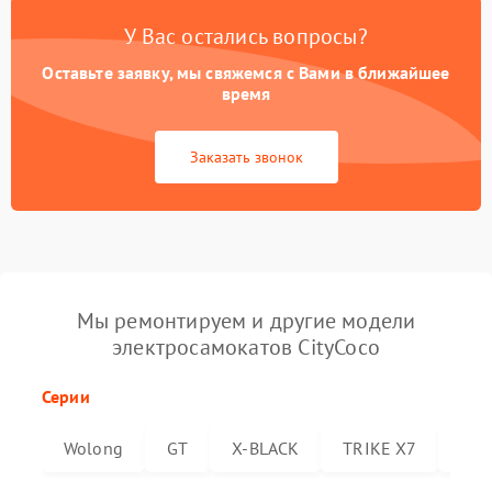
У Вас остались вопросы?
Оставьте заявку, мы свяжемся с Вами в ближайшее
время
Заказать звонок
Мы ремонтируем и другие модели
электросамокатов CityCoco
Серии
Wolong
GT
X-BLACK
TRIKE X7
Trik