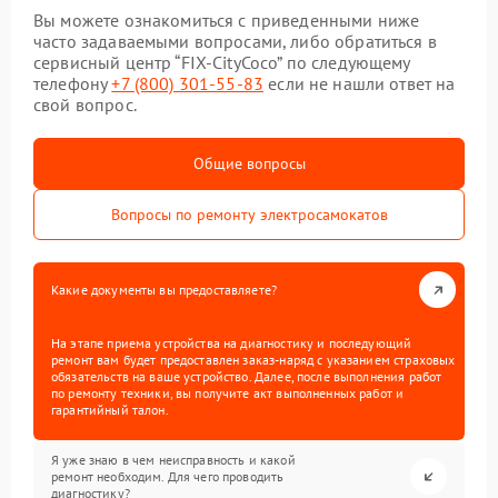
Вы можете ознакомиться с приведенными ниже
часто задаваемыми вопросами, либо обратиться в
сервисный центр “FIX-CityCoco” по следующему
телефону
+7 (800) 301-55-83
если не нашли ответ на
свой вопрос.
Общие вопросы
Вопросы по ремонту электросамокатов
Какие документы вы предоставляете?
На этапе приема устройства на диагностику и последующий
ремонт вам будет предоставлен заказ-наряд с указанием страховых
обязательств на ваше устройство. Далее, после выполнения работ
по ремонту техники, вы получите акт выполненных работ и
гарантийный талон.
Я уже знаю в чем неисправность и какой
ремонт необходим. Для чего проводить
диагностику?