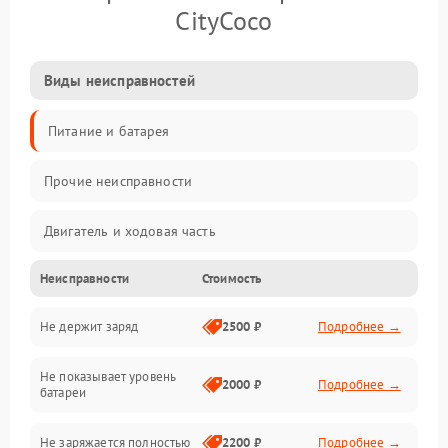
CityCoco
Виды неисправностей
Питание и батарея
Прочие неисправности
Двигатель и ходовая часть
Неисправности
Стоимость
Тормоза и безопасность
Не держит заряд
2500 ₽
Подробнее →
Подвеска и колеса
Не показывает уровень
Электроника и управление
2000 ₽
Подробнее →
батареи
Общие поломки
Не заряжается полностью
2200 ₽
Подробнее →