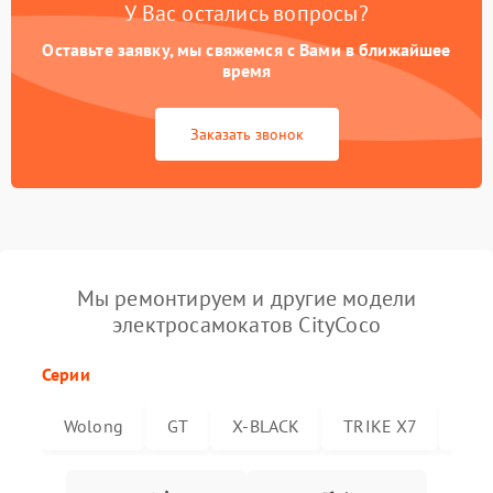
У Вас остались вопросы?
Оставьте заявку, мы свяжемся с Вами в ближайшее
время
Заказать звонок
Мы ремонтируем и другие модели
электросамокатов CityCoco
Серии
Wolong
GT
X-BLACK
TRIKE X7
Trik