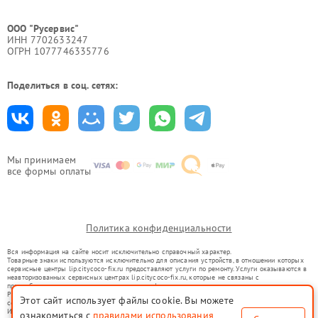
ООО "Русервис"
ИНН 7702633247
ОГРН 1077746335776
Поделиться в соц. сетях:
Мы принимаем
все формы оплаты
Политика конфиденциальности
Вся информация на сайте носит исключительно справочный характер.
Товарные знаки используются исключительно для описания устройств, в отношении которых
сервисные центры lip.citycoco-fix.ru предоставляют услуги по ремонту. Услуги оказываются в
неавторизованных сервисных центрах lip.citycoco-fix.ru, которые не связаны с
правообладателями товарных знаков или их официальными представителями.
Ремонт осуществляется для устройств, уже введенных в гражданский оборот в соответствии
Этот сайт использует файлы cookie. Вы можете
со статьей 1487 ГК РФ.
Использование товарных знаков не преследует цели индивидуализации услуг или введения
ознакомиться с
правилами использования