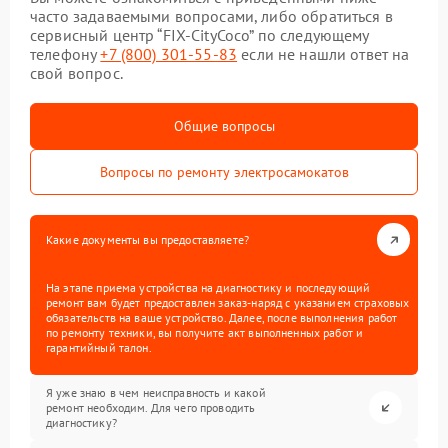
часто задаваемыми вопросами, либо обратиться в
сервисный центр “FIX-CityCoco” по следующему
телефону
+7 (800) 301-55-83
если не нашли ответ на
свой вопрос.
Общие вопросы
Вопросы по ремонту электросамокатов
Какие документы вы предоставляете?
На этапе приема устройства на диагностику и последующий
ремонт вам будет предоставлен заказ-наряд с указанием страховых
обязательств на ваше устройство. Далее, после выполнения работ
по ремонту техники, вы получите акт выполненных работ и
гарантийный талон.
Я уже знаю в чем неисправность и какой
ремонт необходим. Для чего проводить
диагностику?