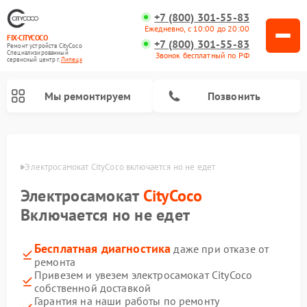
+7 (800) 301-55-83
Ежедневно, с 10:00 до 20:00
FIX-CITYCOCO
+7 (800) 301-55-83
Ремонт устройств CityCoco
Специализированный
Звонок бесплатный по РФ
cервисный центр г.
Липецк
Мы ремонтируем
Позвонить
Ремонт электросамокатов CityCoco
пецке
Электросамокат CityCoco включается но не едет
Электросамокат
CityCoco
Включается но не едет
Бесплатная диагностика
даже при отказе от
ремонта
Привезем и увезем электросамокат CityCoco
собственной доставкой
Гарантия на наши работы по ремонту