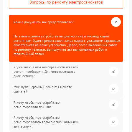
Вопросы по ремонту электросамокатов
Какие документы вы предоставляете?
На этапе приема устройства на диагностику и последующий
ремонт вам будет предоставлен заказ-наряд с указанием страховых
обязательств на ваше устройство. Далее, после выполнения работ
по ремонту техники, вы получите акт выполненных работ и
гарантийный талон.
Я уже знаю в чем неисправность и какой
ремонт необходим. Для чего проводить
диагностику?
Мне нужен срочный ремонт. Сможете
сделать?
Я хочу, чтобы мое устройство
ремонтировали при мне.
Я хочу, чтобы мое устройство
ремонтировалось только оригинальными
запчастями.