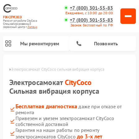
+7 (800) 301-55-83
Ежедневно, с 10:00 до 20:00
FIX-CITYCOCO
+7 (800) 301-55-83
Ремонт устройств CityCoco
Специализированный
Звонок бесплатный по РФ
cервисный центр г.
Липецк
Мы ремонтируем
Позвонить
пецке
Электросамокат CityCoco сильная вибрация корпуса
Ремонт электросамокатов CityCoco
Электросамокат
CityCoco
Сильная вибрация корпуса
Бесплатная диагностика
даже при отказе от
ремонта
Привезем и увезем электросамокат CityCoco
собственной доставкой
Гарантия на наши работы по ремонту
до 3-х лет
электросамокатов CityCoco