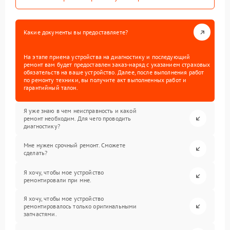
Какие документы вы предоставляете?
На этапе приема устройства на диагностику и последующий
ремонт вам будет предоставлен заказ-наряд с указанием страховых
обязательств на ваше устройство. Далее, после выполнения работ
по ремонту техники, вы получите акт выполненных работ и
гарантийный талон.
Я уже знаю в чем неисправность и какой
ремонт необходим. Для чего проводить
диагностику?
Мне нужен срочный ремонт. Сможете
сделать?
Я хочу, чтобы мое устройство
ремонтировали при мне.
Я хочу, чтобы мое устройство
ремонтировалось только оригинальными
запчастями.