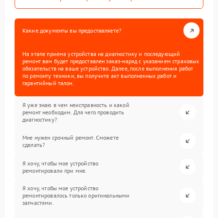
Какие документы вы предоставляете?
На этапе приема устройства на диагностику и последующий
ремонт вам будет предоставлен заказ-наряд с указанием страховых
обязательств на ваше устройство. Далее, после выполнения работ
по ремонту техники, вы получите акт выполненных работ и
гарантийный талон.
Я уже знаю в чем неисправность и какой
ремонт необходим. Для чего проводить
диагностику?
Мне нужен срочный ремонт. Сможете
сделать?
Я хочу, чтобы мое устройство
ремонтировали при мне.
Я хочу, чтобы мое устройство
ремонтировалось только оригинальными
запчастями.