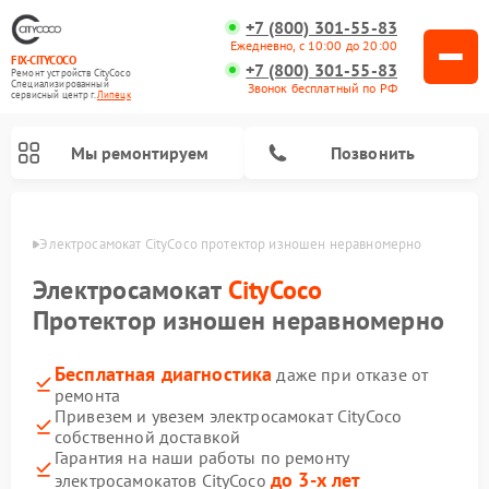
+7 (800) 301-55-83
Ежедневно, с 10:00 до 20:00
FIX-CITYCOCO
+7 (800) 301-55-83
Ремонт устройств CityCoco
Специализированный
Звонок бесплатный по РФ
cервисный центр г.
Липецк
Мы ремонтируем
Позвонить
пецке
Электросамокат CityCoco протектор изношен неравномерно
Ремонт электросамокатов CityCoco
Электросамокат
CityCoco
Протектор изношен неравномерно
Бесплатная диагностика
даже при отказе от
ремонта
Привезем и увезем электросамокат CityCoco
собственной доставкой
Гарантия на наши работы по ремонту
до 3-х лет
электросамокатов CityCoco