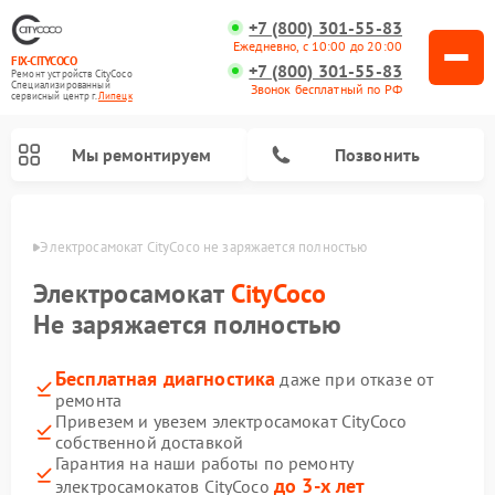
+7 (800) 301-55-83
Ежедневно, с 10:00 до 20:00
FIX-CITYCOCO
+7 (800) 301-55-83
Ремонт устройств CityCoco
Специализированный
Звонок бесплатный по РФ
cервисный центр г.
Липецк
Мы ремонтируем
Позвонить
пецке
Электросамокат CityCoco не заряжается полностью
Ремонт электросамокатов CityCoco
Электросамокат
CityCoco
Не заряжается полностью
Бесплатная диагностика
даже при отказе от
ремонта
Привезем и увезем электросамокат CityCoco
собственной доставкой
Гарантия на наши работы по ремонту
до 3-х лет
электросамокатов CityCoco