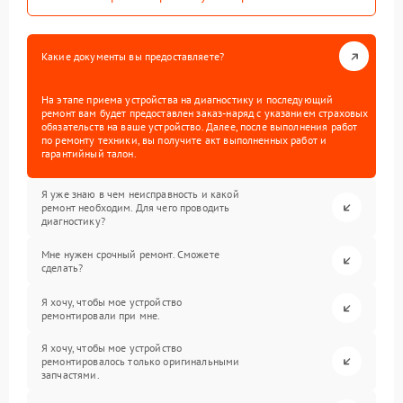
Какие документы вы предоставляете?
На этапе приема устройства на диагностику и последующий
ремонт вам будет предоставлен заказ-наряд с указанием страховых
обязательств на ваше устройство. Далее, после выполнения работ
по ремонту техники, вы получите акт выполненных работ и
гарантийный талон.
Я уже знаю в чем неисправность и какой
ремонт необходим. Для чего проводить
диагностику?
Мне нужен срочный ремонт. Сможете
сделать?
Я хочу, чтобы мое устройство
ремонтировали при мне.
Я хочу, чтобы мое устройство
ремонтировалось только оригинальными
запчастями.