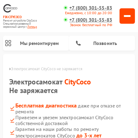
+7 (800) 301-55-83
Ежедневно, с 10:00 до 20:00
FIX-CITYCOCO
+7 (800) 301-55-83
Ремонт устройств CityCoco
Специализированный
Звонок бесплатный по РФ
cервисный центр г.
Липецк
Мы ремонтируем
Позвонить
пецке
Электросамокат CityCoco не заряжается
Ремонт электросамокатов CityCoco
Электросамокат
CityCoco
Не заряжается
Бесплатная диагностика
даже при отказе от
ремонта
Привезем и увезем электросамокат CityCoco
собственной доставкой
Гарантия на наши работы по ремонту
до 3-х лет
электросамокатов CityCoco