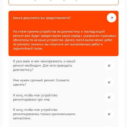
Какие документы вы предоставляете?
На этапе приема устройства на диагностику и последующий
ремонт вам будет предоставлен заказ-наряд с указанием страховых
обязательств на ваше устройство. Далее, после выполнения работ
по ремонту техники, вы получите акт выполненных работ и
гарантийный талон.
Я уже знаю в чем неисправность и какой
ремонт необходим. Для чего проводить
диагностику?
Мне нужен срочный ремонт. Сможете
сделать?
Я хочу, чтобы мое устройство
ремонтировали при мне.
Я хочу, чтобы мое устройство
ремонтировалось только оригинальными
запчастями.