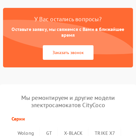
У Вас остались вопросы?
Оставьте заявку, мы свяжемся с Вами в ближайшее
время
Заказать звонок
Мы ремонтируем и другие модели
электросамокатов CityCoco
Серии
Wolong
GT
X-BLACK
TRIKE X7
Trik