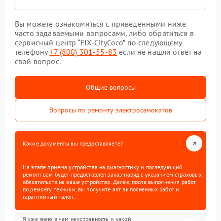
Вы можете ознакомиться с приведенными ниже
часто задаваемыми вопросами, либо обратиться в
сервисный центр “FIX-CityCoco” по следующему
телефону
+7 (800) 301-55-83
если не нашли ответ на
свой вопрос.
Общие вопросы
Вопросы по ремонту электросамокатов
Какие документы вы предоставляете?
На этапе приема устройства на диагностику и последующий
ремонт вам будет предоставлен заказ-наряд с указанием страховых
обязательств на ваше устройство. Далее, после выполнения работ
по ремонту техники, вы получите акт выполненных работ и
гарантийный талон.
Я уже знаю в чем неисправность и какой