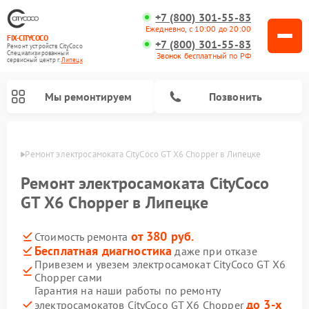
+7 (800) 301-55-83
Ежедневно, с 10:00 до 20:00
FIX-CITYCOCO
+7 (800) 301-55-83
Ремонт устройств CityCoco
Специализированный
Звонок бесплатный по РФ
cервисный центр г.
Липецк
Мы ремонтируем
Позвонить
пецке
Ремонт электросамоката CityCoco GT X6 Chopper в Липецке
Ремонт электросамокатов CityCoco
Ремонт электросамоката CityCoco
GT X6 Chopper в Липецке
от 380 руб.
Стоимость ремонта
Бесплатная диагностика
даже при отказе
Привезем и увезем электросамокат CityCoco GT X6
Chopper сами
Гарантия на наши работы по ремонту
до 3-х
электросамокатов CityCoco GT X6 Chopper