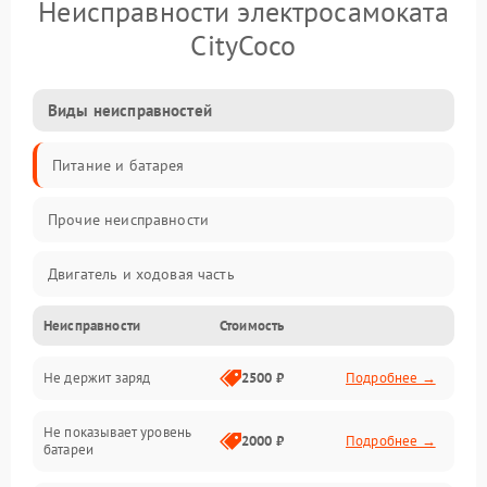
Неисправности электросамоката
CityCoco
Виды неисправностей
Питание и батарея
Прочие неисправности
Двигатель и ходовая часть
Неисправности
Стоимость
Тормоза и безопасность
Не держит заряд
2500 ₽
Подробнее →
Подвеска и колеса
Не показывает уровень
Электроника и управление
2000 ₽
Подробнее →
батареи