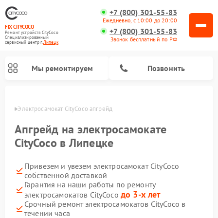
+7 (800) 301-55-83
Ежедневно, с 10:00 до 20:00
FIX-CITYCOCO
+7 (800) 301-55-83
Ремонт устройств CityCoco
Специализированный
Звонок бесплатный по РФ
cервисный центр г.
Липецк
Мы ремонтируем
Позвонить
пецке
Электросамокат CityCoco апгрейд
Ремонт электросамокатов CityCoco
Апгрейд на электросамокате
CityCoco в Липецке
Привезем и увезем электросамокат CityCoco
собственной доставкой
Гарантия на наши работы по ремонту
до 3-х лет
электросамокатов CityCoco
Срочный ремонт электросамокатов CityCoco в
течении часа