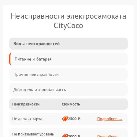
Неисправности электросамоката
CityCoco
Виды неисправностей
Питание и батарея
Прочие неисправности
Двигатель и ходовая часть
Неисправности
Стоимость
Тормоза и безопасность
Не держит заряд
2500 ₽
Подробнее →
Подвеска и колеса
Не показывает уровень
Электроника и управление
2000 ₽
Подробнее →