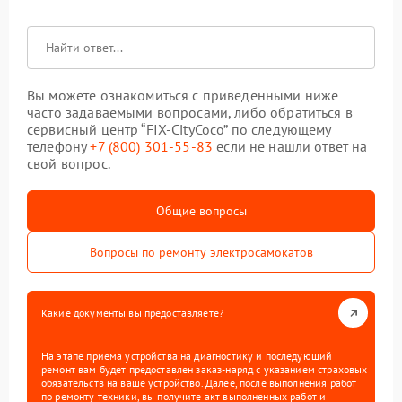
Вы можете ознакомиться с приведенными ниже
часто задаваемыми вопросами, либо обратиться в
сервисный центр “FIX-CityCoco” по следующему
телефону
+7 (800) 301-55-83
если не нашли ответ на
свой вопрос.
Общие вопросы
Вопросы по ремонту электросамокатов
Какие документы вы предоставляете?
На этапе приема устройства на диагностику и последующий
ремонт вам будет предоставлен заказ-наряд с указанием страховых
обязательств на ваше устройство. Далее, после выполнения работ
по ремонту техники, вы получите акт выполненных работ и